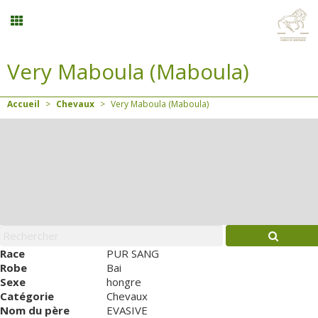
Very Maboula (Maboula)
Randonnée
Accueil
>
Chevaux
>
Very Maboula (Maboula)
Planning
Menu
Mon compte
Panier
0
Race
PUR SANG
Robe
Bai
Sexe
hongre
Contact
Catégorie
Chevaux
Nom du père
EVASIVE