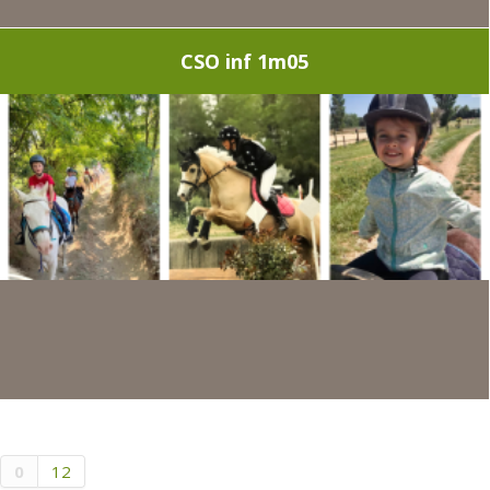
CSO inf 1m05
0
12