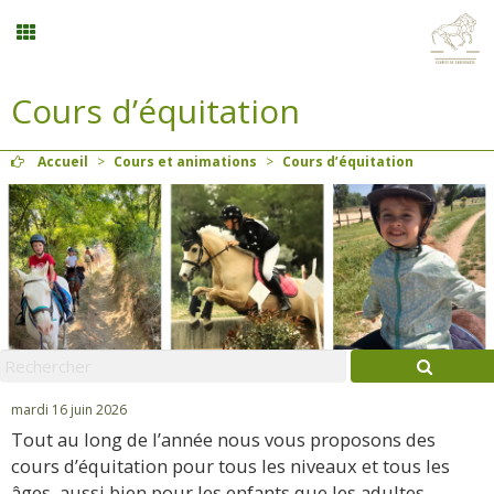
Cours d’équitation
Stages vacances
Accueil
>
Cours et animations
>
Cours d’équitation
Planning
Menu
Mon compte
Panier
0
mardi 16 juin 2026
Tout au long de l’année nous vous proposons des
Contact
cours d’équitation pour tous les niveaux et tous les
âges, aussi bien pour les enfants que les adultes.